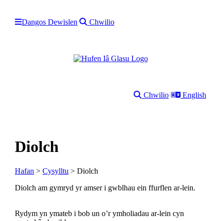
Dangos Dewislen
Chwilio
Chwilio
English
Diolch
Hafan
>
Cysylltu
> Diolch
Diolch am gymryd yr amser i gwblhau ein ffurflen ar-lein.
Rydym yn ymateb i bob un o’r ymholiadau ar-lein cyn