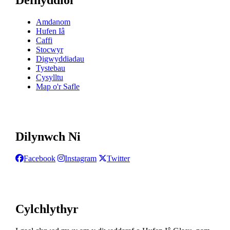
Amdanom
Hufen Iâ
Caffi
Stocwyr
Digwyddiadau
Tystebau
Cysylltu
Map o'r Safle
Dilynwch Ni
Facebook
Instagram
Twitter
Cylchlythyr