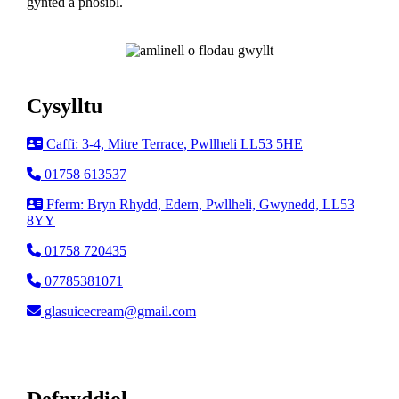
gynted â phosibl.
Cysylltu
Caffi: 3-4, Mitre Terrace, Pwllheli LL53 5HE
01758 613537
Fferm: Bryn Rhydd, Edern, Pwllheli, Gwynedd, LL53
8YY
01758 720435
07785381071
glasuicecream@gmail.com
Defnyddiol