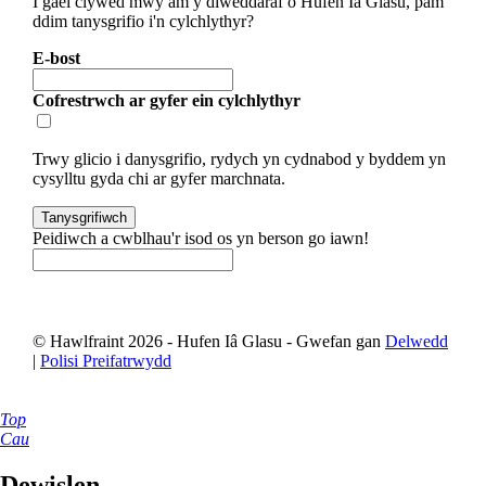
I gael clywed mwy am y diweddaraf o Hufen Iâ Glasu, pam
ddim tanysgrifio i'n cylchlythyr?
E-bost
Cofrestrwch ar gyfer ein cylchlythyr
Trwy glicio i danysgrifio, rydych yn cydnabod y byddem yn
cysylltu gyda chi ar gyfer marchnata.
Peidiwch a cwblhau'r isod os yn berson go iawn!
© Hawlfraint 2026 - Hufen Iâ Glasu - Gwefan gan
Delwedd
|
Polisi Preifatrwydd
Top
Cau
Dewislen